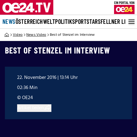
NEWS
ÖSTERREICH
WELT
POLITIK
SPORT
STARS
FELLNER LIVE
Video
News Video
Best of Stenzel im Interview
BEST OF STENZEL IM INTERVIEW
22. November 2016 | 13:14 Uhr
02:36 Min
© OE24
Artikel teilen