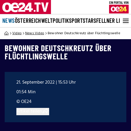
NEWS
ÖSTERREICH
WELT
POLITIK
SPORT
STARS
FELLNER LIVE
Video
News Video
Bewohner Deutschkreutz über Flüchtlingswelle
BEWOHNER DEUTSCHKREUTZ ÜBER
FLÜCHTLINGSWELLE
21. September 2022 | 15:53 Uhr
01:54 Min
© OE24
Artikel teilen