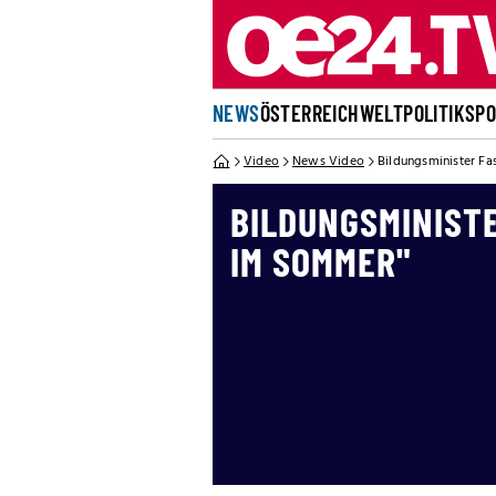
NEWS
ÖSTERREICH
WELT
POLITIK
SP
Video
News Video
Bildungsminister F
BILDUNGSMINIST
IM SOMMER"