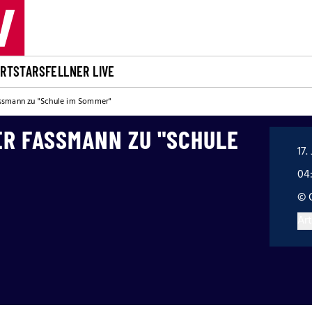
ORT
STARS
FELLNER LIVE
assmann zu "Schule im Sommer"
ER FASSMANN ZU "SCHULE
17.
04
© 
Art