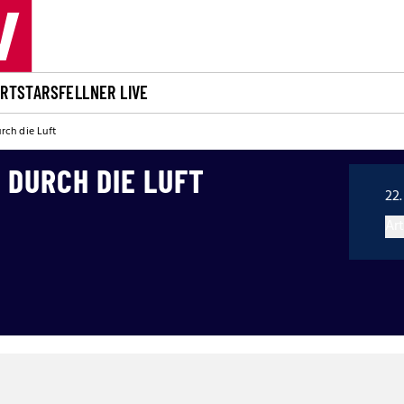
ORT
STARS
FELLNER LIVE
rch die Luft
 DURCH DIE LUFT
22.
Art