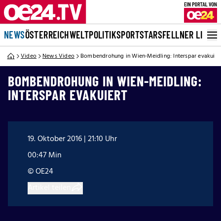
NEWS
ÖSTERREICH
WELT
POLITIK
SPORT
STARS
FELLNER LIVE
Video
News Video
Bombendrohung in Wien-Meidling: Interspar evakuier
BOMBENDROHUNG IN WIEN-MEIDLING:
INTERSPAR EVAKUIERT
19. Oktober 2016 | 21:10 Uhr
00:47 Min
© OE24
Artikel teilen