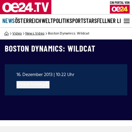
NEWS
ÖSTERREICH
WELT
POLITIK
SPORT
STARS
FELLNER LIVE
Video
News Video
Boston Dynamics: Wildcat
BOSTON DYNAMICS: WILDCAT
16. Dezember 2013 | 10:22 Uhr
Artikel teilen