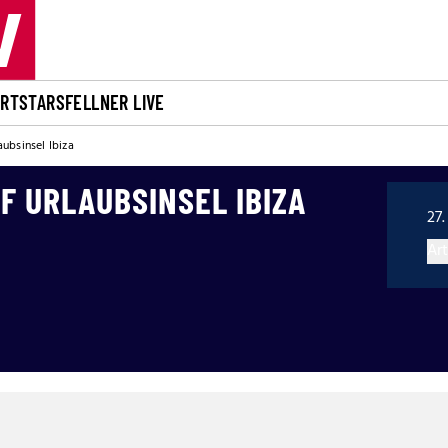
ORT
STARS
FELLNER LIVE
ubsinsel Ibiza
F URLAUBSINSEL IBIZA
27.
Art