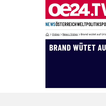
NEWS
ÖSTERREICH
WELT
POLITIK
SP
Video
News Video
Brand wütet auf Urla
BRAND WÜTET AU