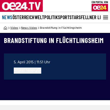
NEWS
ÖSTERREICH
WELT
POLITIK
SPORT
STARS
FELLNER LIVE
Video
News Video
Brandstiftung in Flüchtlingsheim
BRANDSTIFTUNG IN FLÜCHTLINGSHEIM
5. April 2015 | 11:51 Uhr
Artikel teilen