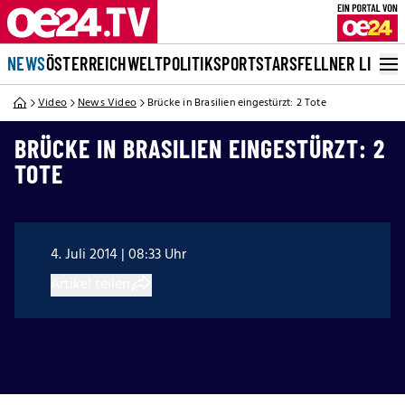
NEWS
ÖSTERREICH
WELT
POLITIK
SPORT
STARS
FELLNER LIVE
Video
News Video
Brücke in Brasilien eingestürzt: 2 Tote
BRÜCKE IN BRASILIEN EINGESTÜRZT: 2
TOTE
4. Juli 2014 | 08:33 Uhr
Artikel teilen