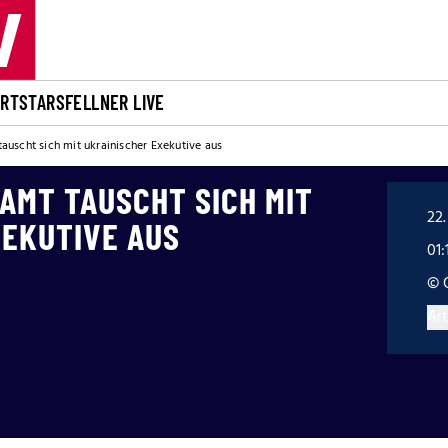
ORT
STARS
FELLNER LIVE
auscht sich mit ukrainischer Exekutive aus
AMT TAUSCHT SICH MIT
22.
XEKUTIVE AUS
01:
© 
Art