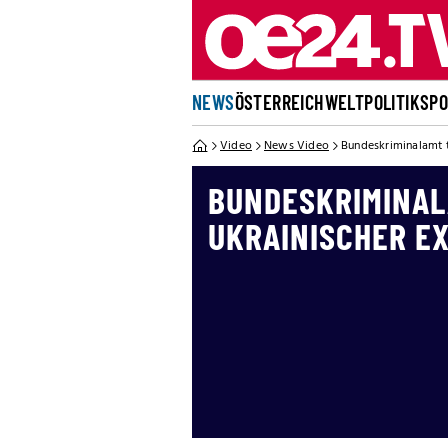
NEWS
ÖSTERREICH
WELT
POLITIK
SP
Video
News Video
Bundeskriminalamt t
BUNDESKRIMINAL
UKRAINISCHER E