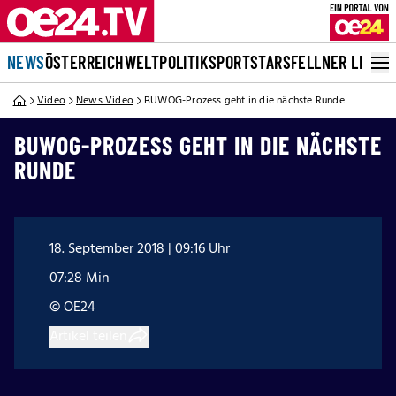
NEWS
ÖSTERREICH
WELT
POLITIK
SPORT
STARS
FELLNER LIVE
Video
News Video
BUWOG-Prozess geht in die nächste Runde
BUWOG-PROZESS GEHT IN DIE NÄCHSTE
RUNDE
18. September 2018 | 09:16 Uhr
07:28 Min
© OE24
Artikel teilen