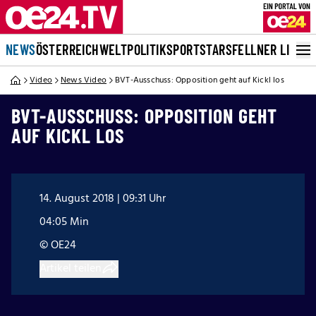
NEWS
ÖSTERREICH
WELT
POLITIK
SPORT
STARS
FELLNER LIVE
Video
News Video
BVT-Ausschuss: Opposition geht auf Kickl los
BVT-AUSSCHUSS: OPPOSITION GEHT
AUF KICKL LOS
14. August 2018 | 09:31 Uhr
04:05 Min
© OE24
Artikel teilen