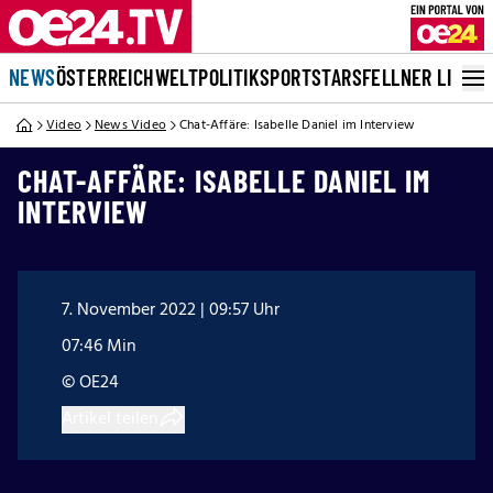
NEWS
ÖSTERREICH
WELT
POLITIK
SPORT
STARS
FELLNER LIVE
Video
News Video
Chat-Affäre: Isabelle Daniel im Interview
CHAT-AFFÄRE: ISABELLE DANIEL IM
INTERVIEW
7. November 2022 | 09:57 Uhr
07:46 Min
© OE24
Artikel teilen