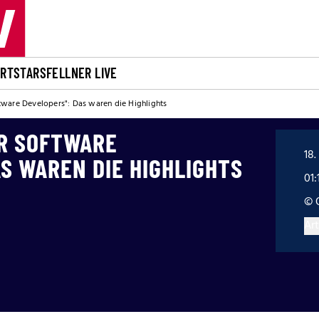
ORT
STARS
FELLNER LIVE
tware Developers": Das waren die Highlights
R SOFTWARE
18.
S WAREN DIE HIGHLIGHTS
01:
© 
Art