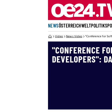
NEWS
ÖSTERREICH
WELT
POLITIK
SP
Video
News Video
"Conference for Sof
"CONFERENCE FO
DEVELOPERS": DA