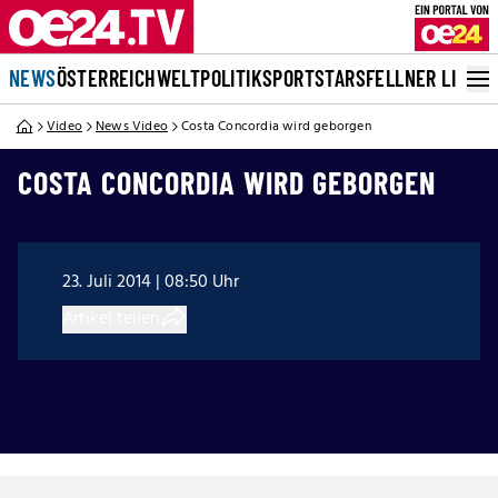
NEWS
ÖSTERREICH
WELT
POLITIK
SPORT
STARS
FELLNER LIVE
Video
News Video
Costa Concordia wird geborgen
COSTA CONCORDIA WIRD GEBORGEN
23. Juli 2014 | 08:50 Uhr
Artikel teilen