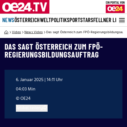
NEWS
ÖSTERREICH
WELT
POLITIK
SPORT
STARS
FELLNER LIVE
Video
News Video
Das sagt Österreich zum FPÖ-Regierungsbildungsauft
DAS SAGT ÖSTERREICH ZUM FPÖ-
REGIERUNGSBILDUNGSAUFTRAG
6. Januar 2025 | 14:11 Uhr
04:03 Min
© OE24
Artikel teilen