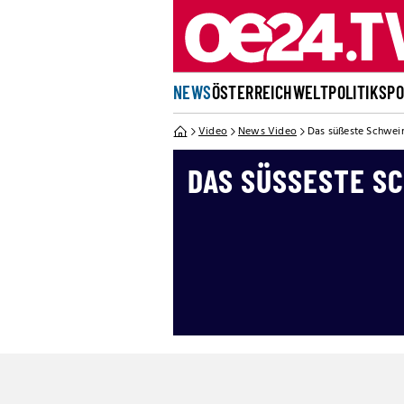
NEWS
ÖSTERREICH
WELT
POLITIK
SP
Video
News Video
Das süßeste Schwein
DAS SÜSSESTE S