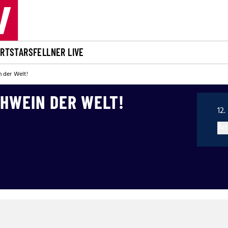
ORT
STARS
FELLNER LIVE
 der Welt!
CHWEIN DER WELT!
12.
Art