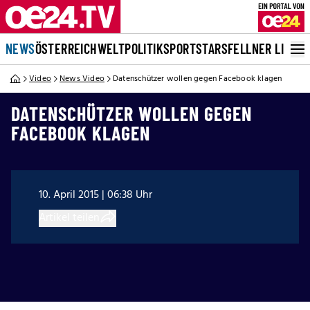
NEWS
ÖSTERREICH
WELT
POLITIK
SPORT
STARS
FELLNER LIVE
Video
News Video
Datenschützer wollen gegen Facebook klagen
DATENSCHÜTZER WOLLEN GEGEN
FACEBOOK KLAGEN
10. April 2015 | 06:38 Uhr
Artikel teilen