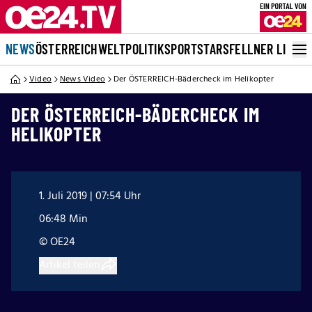
NEWS
ÖSTERREICH
WELT
POLITIK
SPORT
STARS
FELLNER LIVE
Video
News Video
Der ÖSTERREICH-Bädercheck im Helikopter
DER ÖSTERREICH-BÄDERCHECK IM
HELIKOPTER
1. Juli 2019 | 07:54 Uhr
06:48 Min
© OE24
Artikel teilen