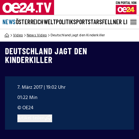
NEWS
ÖSTERREICH
WELT
POLITIK
SPORT
STARS
FELLNER LIVE
Video
News Video
Deutschland jagt den Kinderkiller
DEUTSCHLAND JAGT DEN
KINDERKILLER
7. März 2017 | 19:02 Uhr
01:22 Min
© OE24
Artikel teilen