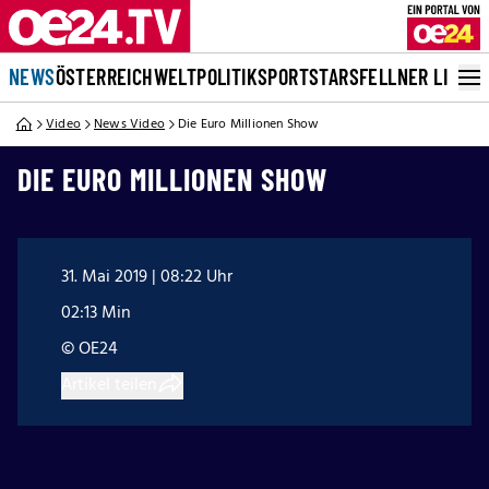
NEWS
ÖSTERREICH
WELT
POLITIK
SPORT
STARS
FELLNER LIVE
Video
News Video
Die Euro Millionen Show
DIE EURO MILLIONEN SHOW
31. Mai 2019 | 08:22 Uhr
02:13 Min
© OE24
Artikel teilen