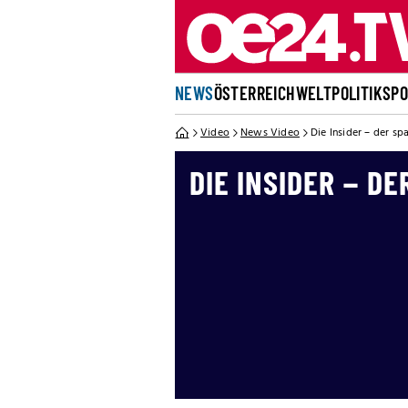
NEWS
ÖSTERREICH
WELT
POLITIK
SP
Video
News Video
Die Insider – der sp
DIE INSIDER – D