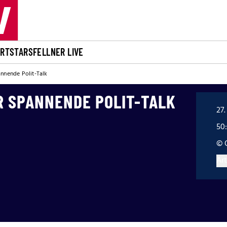
ORT
STARS
FELLNER LIVE
annende Polit-Talk
ER SPANNENDE POLIT-TALK
27.
50
© 
Art