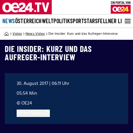
NEWS
ÖSTERREICH
WELT
POLITIK
SPORT
STARS
FELLNER LIVE
Video
News Video
Die Insider: Kurz und das Aufreger-Interview
DIE INSIDER: KURZ UND DAS
AUFREGER-INTERVIEW
30. August 2017 | 06:11 Uhr
05:54 Min
© OE24
Artikel teilen