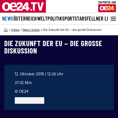
NEWS
ÖSTERREICH
WELT
POLITIK
SPORT
STARS
FELLNER LIVE
Video
News Video
Die Zukunft der EU – die große Diskussion
DIE ZUKUNFT DER EU – DIE GROSSE D
ISKUSSION
12. Oktober 2018 | 12:26 Uhr
27:32 Min
© OE24
Artikel teilen