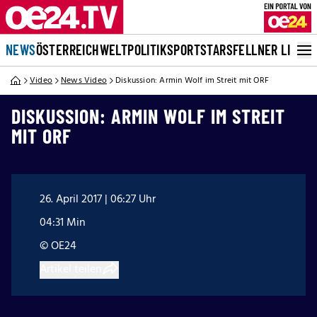
NEWS
ÖSTERREICH
WELT
POLITIK
SPORT
STARS
FELLNER LIVE
Video
News Video
Diskussion: Armin Wolf im Streit mit ORF
DISKUSSION: ARMIN WOLF IM STREIT
MIT ORF
26. April 2017 | 06:27 Uhr
04:31 Min
© OE24
Artikel teilen