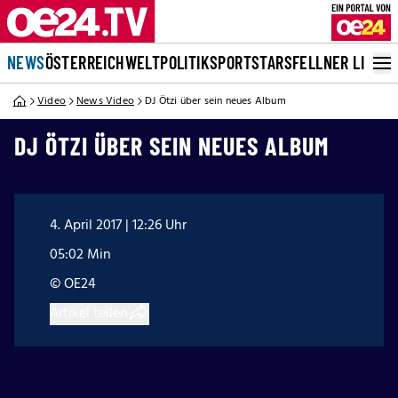
NEWS
ÖSTERREICH
WELT
POLITIK
SPORT
STARS
FELLNER LIVE
Video
News Video
DJ Ötzi über sein neues Album
DJ ÖTZI ÜBER SEIN NEUES ALBUM
4. April 2017 | 12:26 Uhr
05:02 Min
© OE24
Artikel teilen