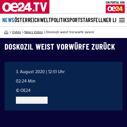
NEWS
ÖSTERREICH
WELT
POLITIK
SPORT
STARS
FELLNER LIVE
Video
News Video
Doskozil weist Vorwürfe zurück
DOSKOZIL WEIST VORWÜRFE ZURÜCK
3. August 2020 | 12:51 Uhr
02:24 Min
© OE24
Artikel teilen