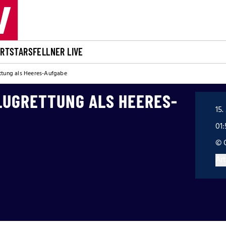
ORT
STARS
FELLNER LIVE
ettung als Heeres-Aufgabe
LUGRETTUNG ALS HEERES-
15.
01:
© 
Art