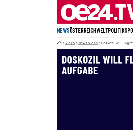
NEWS
ÖSTERREICH
WELT
POLITIK
SP
Video
News Video
Doskozil will Flugr
DOSKOZIL WILL F
AUFGABE