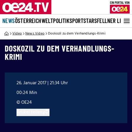
NEWS
ÖSTERREICH
WELT
POLITIK
SPORT
STARS
FELLNER LIVE
Video
News Video
Doskozil zu dem Verhandlungs-Krimi
DOSKOZIL ZU DEM VERHANDLUNGS-
KRIMI
26. Januar 2017 | 21:34 Uhr
00:24 Min
© OE24
Artikel teilen