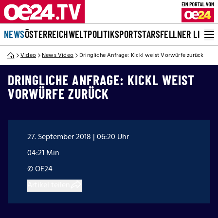
NEWS
ÖSTERREICH
WELT
POLITIK
SPORT
STARS
FELLNER LIVE
Video
News Video
Dringliche Anfrage: Kickl weist Vorwürfe zurück
DRINGLICHE ANFRAGE: KICKL WEIST
VORWÜRFE ZURÜCK
27. September 2018 | 06:20 Uhr
04:21 Min
© OE24
Artikel teilen