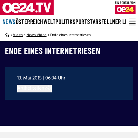
NEWS
ÖSTERREICH
WELT
POLITIK
SPORT
STARS
FELLNER LIVE
Video
News Video
Ende eines Internetriesen
ENDE EINES INTERNETRIESEN
13. Mai 2015 | 06:34 Uhr
Artikel teilen