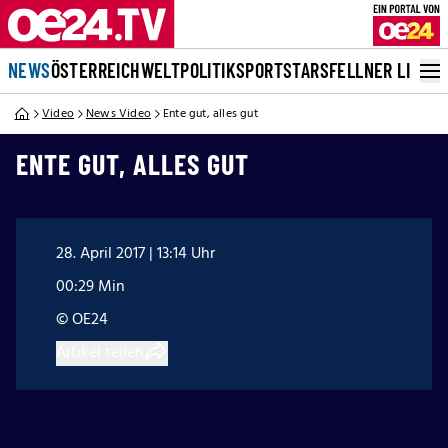
NEWS
ÖSTERREICH
WELT
POLITIK
SPORT
STARS
FELLNER LIVE
Video
News Video
Ente gut, alles gut
ENTE GUT, ALLES GUT
28. April 2017 | 13:14 Uhr
00:29 Min
© OE24
Artikel teilen