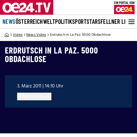
NEWS
ÖSTERREICH
WELT
POLITIK
SPORT
STARS
FELLNER LIVE
Video
News Video
Erdrutsch in La Paz. 5000 Obdachlose
ERDRUTSCH IN LA PAZ. 5000
OBDACHLOSE
3. März 2011 | 14:10 Uhr
Artikel teilen