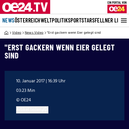
NEWS
ÖSTERREICH
WELT
POLITIK
SPORT
STARS
FELLNER LIVE
Video
News Video
"Erst gackern wenn Eier gelegt sind
"ERST GACKERN WENN EIER GELEGT
SIND
10. Januar 2017 | 16:39 Uhr
03:23 Min
© OE24
Artikel teilen