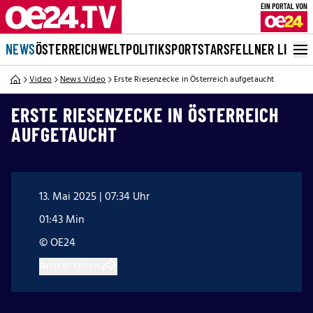
NEWS
ÖSTERREICH
WELT
POLITIK
SPORT
STARS
FELLNER LIVE
Video
News Video
Erste Riesenzecke in Österreich aufgetaucht
ERSTE RIESENZECKE IN ÖSTERREICH
AUFGETAUCHT
13. Mai 2025 | 07:34 Uhr
01:43 Min
© OE24
Artikel teilen