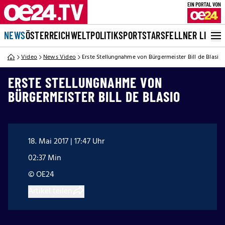
NEWS
ÖSTERREICH
WELT
POLITIK
SPORT
STARS
FELLNER LIVE
Video
News Video
Erste Stellungnahme von Bürgermeister Bill de Blasio
ERSTE STELLUNGNAHME VON
BÜRGERMEISTER BILL DE BLASIO
18. Mai 2017 | 17:47 Uhr
02:37 Min
© OE24
Artikel teilen