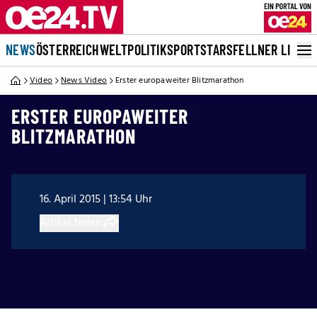
NEWS
ÖSTERREICH
WELT
POLITIK
SPORT
STARS
FELLNER LIVE
Video
News Video
Erster europaweiter Blitzmarathon
ERSTER EUROPAWEITER
BLITZMARATHON
16. April 2015 | 13:54 Uhr
Artikel teilen