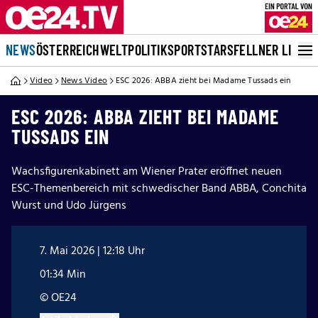
NEWS
ÖSTERREICH
WELT
POLITIK
SPORT
STARS
FELLNER LIVE
Video
News Video
ESC 2026: ABBA zieht bei Madame Tussads ein
ESC 2026: ABBA ZIEHT BEI MADAME
TUSSADS EIN
Wachsfigurenkabinett am Wiener Prater eröffnet neuen
ESC-Themenbereich mit schwedischer Band ABBA, Conchita
Wurst und Udo Jürgens
7. Mai 2026 | 12:18 Uhr
01:34 Min
© OE24