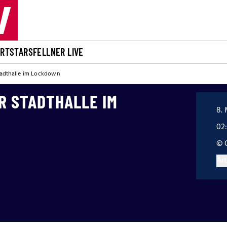
ORT
STARS
FELLNER LIVE
tadthalle im Lockdown
R STADTHALLE IM
8. 
02
© 
Art