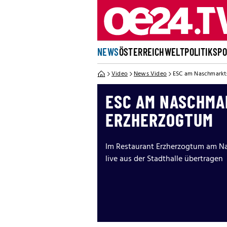
NEWS
ÖSTERREICH
WELT
POLITIK
SP
Video
News Video
ESC am Naschmarkt:
ESC AM NASCHMAR
ERZHERZOGTUM
Im Restaurant Erzherzogtum am Na
live aus der Stadthalle übertragen