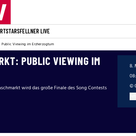
ORT
STARS
FELLNER LIVE
 Public Viewing im Erzherzogtum
KT: PUBLIC VIEWING IM
8. 
08
© 
schmarkt wird das große Finale des Song Contests
Art