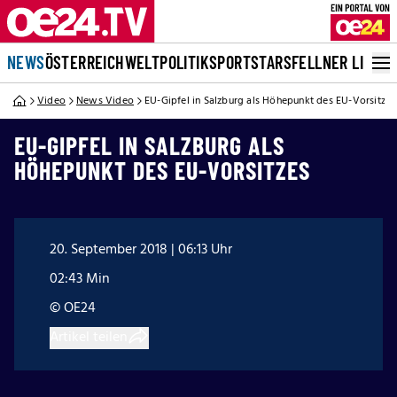
NEWS
ÖSTERREICH
WELT
POLITIK
SPORT
STARS
FELLNER LIVE
Video
News Video
EU-Gipfel in Salzburg als Höhepunkt des EU-Vorsitzes
EU-GIPFEL IN SALZBURG ALS
HÖHEPUNKT DES EU-VORSITZES
20. September 2018 | 06:13 Uhr
02:43 Min
© OE24
Artikel teilen