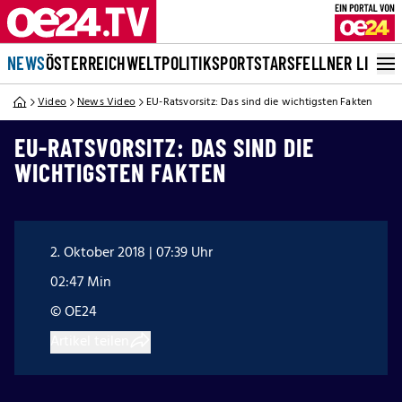
NEWS
ÖSTERREICH
WELT
POLITIK
SPORT
STARS
FELLNER LIVE
Video
News Video
EU-Ratsvorsitz: Das sind die wichtigsten Fakten
EU-RATSVORSITZ: DAS SIND DIE
WICHTIGSTEN FAKTEN
2. Oktober 2018 | 07:39 Uhr
02:47 Min
© OE24
Artikel teilen