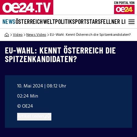
NEWS
ÖSTERREICH
WELT
POLITIK
SPORT
STARS
FELLNER LIVE
Video
News Video
EU-Wahl: Kennt Österreich die Spitzenkandidaten?
EU-WAHL: KENNT ÖSTERREICH DIE
SPITZENKANDIDATEN?
10. Mai 2024 | 08:12 Uhr
02:24 Min
© OE24
Artikel teilen