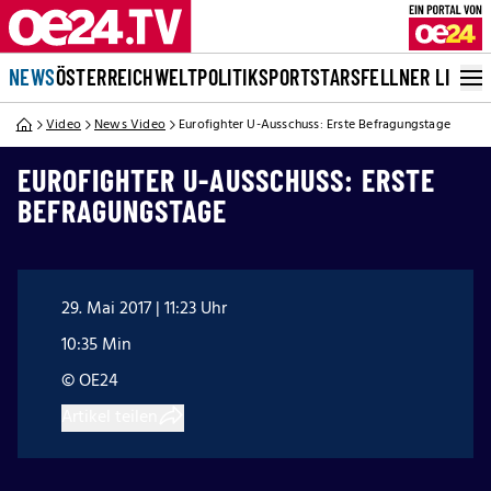
NEWS
ÖSTERREICH
WELT
POLITIK
SPORT
STARS
FELLNER LIVE
Video
News Video
Eurofighter U-Ausschuss: Erste Befragungstage
EUROFIGHTER U-AUSSCHUSS: ERSTE
BEFRAGUNGSTAGE
29. Mai 2017 | 11:23 Uhr
10:35 Min
© OE24
Artikel teilen