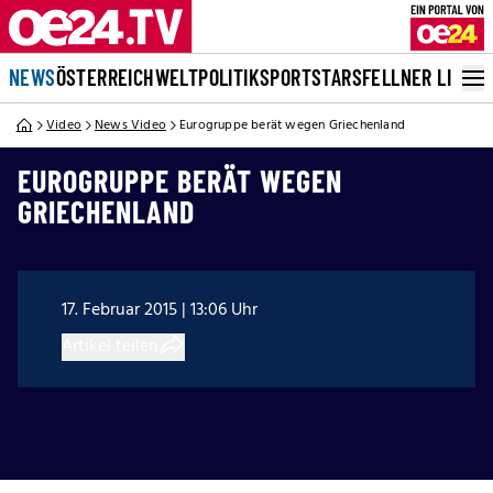
NEWS
ÖSTERREICH
WELT
POLITIK
SPORT
STARS
FELLNER LIVE
Video
News Video
Eurogruppe berät wegen Griechenland
EUROGRUPPE BERÄT WEGEN
GRIECHENLAND
17. Februar 2015 | 13:06 Uhr
Artikel teilen