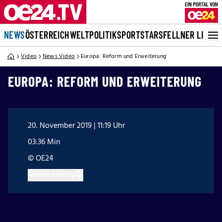
NEWS
ÖSTERREICH
WELT
POLITIK
SPORT
STARS
FELLNER LIVE
Video
News Video
Europa: Reform und Erweiterung
EUROPA: REFORM UND ERWEITERUNG
20. November 2019 | 11:19 Uhr
03:36 Min
© OE24
Artikel teilen