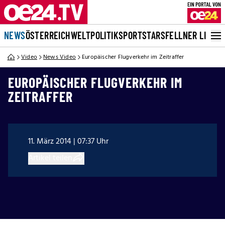
NEWS
ÖSTERREICH
WELT
POLITIK
SPORT
STARS
FELLNER LIVE
Video
News Video
Europäischer Flugverkehr im Zeitraffer
EUROPÄISCHER FLUGVERKEHR IM
ZEITRAFFER
11. März 2014 | 07:37 Uhr
Artikel teilen