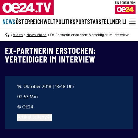
NEWS
ÖSTERREICH
WELT
POLITIK
SPORT
STARS
FELLNER LIVE
Video
News Video
Ex-Partnerin erstochen: Verteidiger im Interview
EX-PARTNERIN ERSTOCHEN:
VERTEIDIGER IM INTERVIEW
19. Oktober 2018 | 13:48 Uhr
02:53 Min
© OE24
Artikel teilen