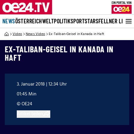
NEWS
ÖSTERREICH
WELT
POLITIK
SPORT
STARS
FELLNER LIVE
Video
News Video
Ex-Taliban-Geisel in Kanada in Haft
EX-TALIBAN-GEISEL IN KANADA IN
HAFT
3. Januar 2018 | 12:34 Uhr
01:45 Min
© OE24
Artikel teilen