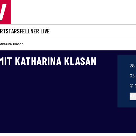
ORT
STARS
FELLNER LIVE
atharina Klasan
MIT KATHARINA KLASAN
28.
03
© 
Art