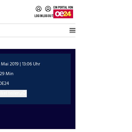
LOGIN
LOGOUT
 Mai 2019 | 13:06 Uhr
:29 Min
OE24
ikel teilen